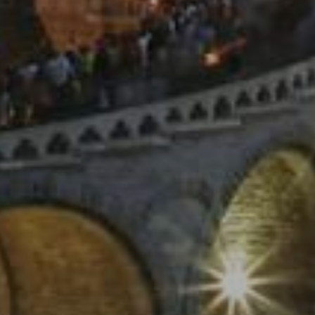
BOLETÍN DE
SUSCRIPCIÓN
¡Ingrese su dirección de correo
electrónico para recibir nuestras
ofertas exclusivas, noticias y
últimas promociones!
Acepto el uso de mis datos de acuerdo con los