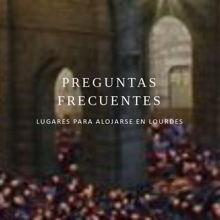
Términos y Condiciones
y el
Política de Privacidad
.*
PREGUNTAS
FRECUENTES
LUGARES PARA ALOJARSE EN LOURDES
CONSULTAR DISPONIBILIDAD
Contactanos en
+33 (0)5 62 94 35 44