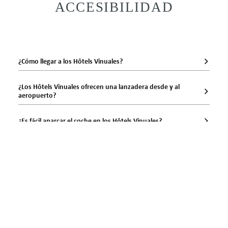
ACCESIBILIDAD
CONSULTAR DISPONIBILIDAD
Contactanos en
+33 (0)5 62 94 25 03
¿Cómo llegar a los Hôtels Vinuales?
¿Los Hôtels Vinuales ofrecen una lanzadera desde y al
aeropuerto?
¿Es fácil aparcar el coche en los Hôtels Vinuales?
¿Los Hôtels Vinuales están cerca del centro?
¿En qué barrio se encuentran los Hôtels Vinuales?
¿Qué ciudades hay cerca de los Hôtels Vinuales?