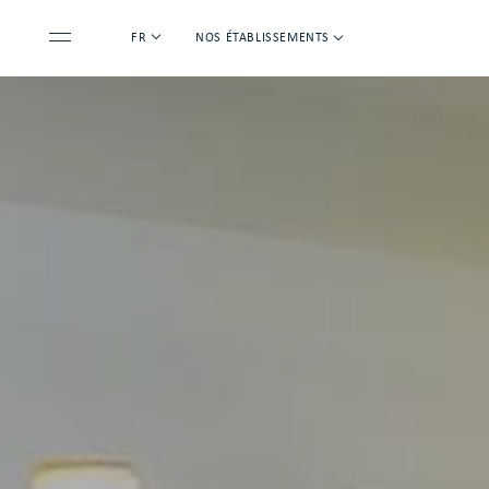
FR
NOS ÉTABLISSEMENTS